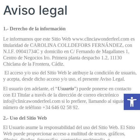
Aviso legal
1.- Derecho de la información
Le informamos que este Sitio Web www.clinciawonderfeel.com
es
titularidad de CAROLINA COLLDEFORS FERNÁNDEZ, con
N.I.F. 09041734C
y domicilio en C/ Fernando de Magallanes 1,
Centro de Negocios Iro. Primera planta despacho 1.2, 11130
Chiclana de la Frontera, Cádiz.
El acceso y/o uso del Sitio Web le atribuye la condición de usuario,
y acepta, desde dicho acceso y/o uso, el presente Aviso Legal.
El usuario (en adelante, el “
Usuario
”) puede ponerse en contacto
Open to
con El Titular a través de la dirección de correo electrónico
info@clinicawonderfeel.com si lo prefiere, llamando al siguiente
número de teléfono +34
646 02 58 92
.
2.- Uso del Sitio Web
El Usuario asume la responsabilidad del uso del Sitio Web. El Sitio
Web puede proporcionar acceso a multitud de textos, gráficos,
dibujos, diseños, fotografías, contenidos multimedia, e