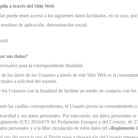
pila a través del Sitio Web
ar puede tener acceso a los siguientes datos facilitados, en su caso, por
i resultase de aplicación, denominación social;
ostal
sar sus datos?
 necesarios para la correspondiente finalidad.
o de los datos de los Usuarios a través de este Sitio Web es el consentim
tuales a solicitud del usuario.
de los Usuarios con la finalidad de facilitar un medio de contacto con los
do las casillas correspondientes, el Usuario presta su consentimiento a
rivacidad y sus datos personales. Por esta razón, sus datos personales 
glamento (UE) 2016/679 del Parlamento Europeo y del Consejo, de 27 de
atos personales y a la libre circulación de estos datos (el
«Reglamento G
el uso del servicio que el Titular pone a disposición del Usuario interesa