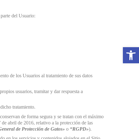
 parte del Usuario:
Open to
iento de los Usuarios al tratamiento de sus datos
 propios usuarios, tramitar y dar respuesta a
 dicho tratamiento.
se conservan de forma segura y se tratan con el máximo
 abril de 2016, relativo a la protección de las
eneral de Protección de Gatos»
o
“RGPD»
).
do en los servicios y contenidos alojados en el Sitio