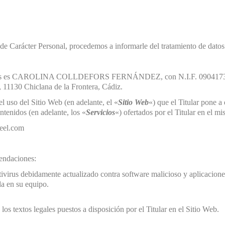
e Carácter Personal, procedemos a informarle del tratamiento de datos
s es
CAROLINA COLLDEFORS FERNÁNDEZ, con N.I.F. 090417
 11130 Chiclana de la Frontera, Cádiz.
el uso del Sitio Web (en adelante, el «
Sitio Web
«) que el Titular pone a 
ntenidos (en adelante, los «
Servicios
«) ofertados por el Titular en el m
feel.com
mendaciones:
virus debidamente actualizado contra software malicioso y aplicacion
da en su equipo.
 los textos legales puestos a disposición por el Titular en el Sitio Web.