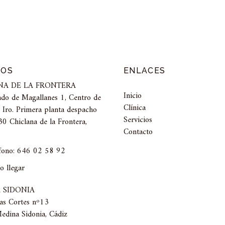
ROS
ENLACES
NA DE LA FRONTERA
Inicio
ndo de Magallanes 1, Centro de
Clínica
 Iro. Primera planta despacho
Servicios
0 Chiclana de la Frontera,
Contacto
fono: 646 02 58 92
 llegar
 SIDONIA
las Cortes nº13
dina Sidonia, Cádiz