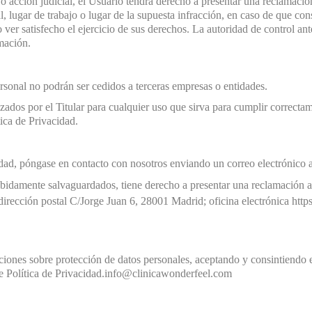
 o acción judicial, el Usuario tendrá derecho a presentar una reclamació
, lugar de trabajo o lugar de la supuesta infracción, en caso de que con
 ver satisfecho el ejercicio de sus derechos. La autoridad de control an
amación.
rsonal no podrán ser cedidos a terceras empresas o entidades.
zados por el Titular para cualquier uso que sirva para cumplir correctam
tica de Privacidad.
cidad, póngase en contacto con nosotros enviando un correo electrónic
bidamente salvaguardados, tiene derecho a presentar una reclamación a
dirección postal C/Jorge Juan 6, 28001 Madrid; oficina electrónica
http
iones sobre protección de datos personales, aceptando y consintiendo el
e Política de Privacidad.
info@clinicawonderfeel.com