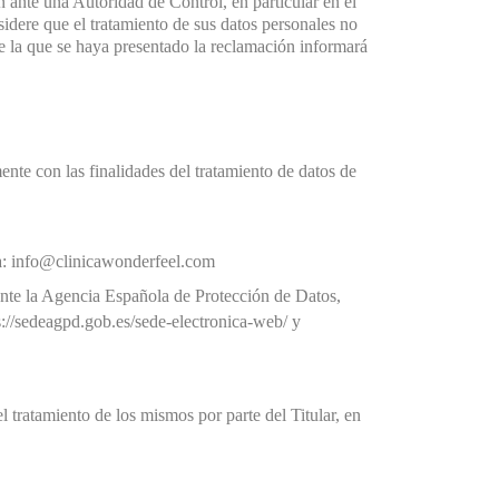
n ante una Autoridad de Control, en particular en el
sidere que el tratamiento de sus datos personales no
te la que se haya presentado la reclamación informará
ente con las finalidades del tratamiento de datos de
o a: info@clinicawonderfeel.com
nte la Agencia Española de Protección de Datos,
s://sedeagpd.gob.es/sede-electronica-web/
y
 tratamiento de los mismos por parte del Titular, en