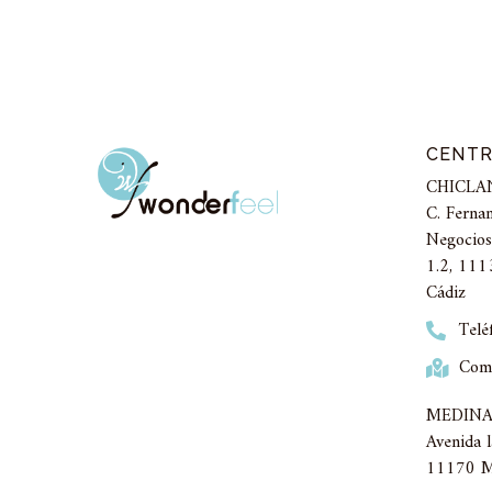
CENT
CHICLA
C. Ferna
Negocios
1.2, 1113
Cádiz
Telé
Como
MEDINA
Avenida 
11170 Me